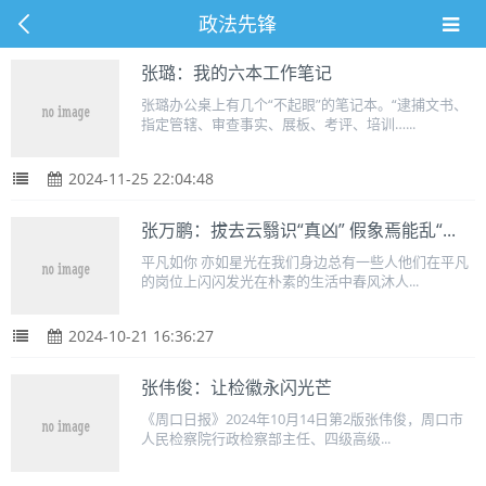
政法先锋
张璐：我的六本工作笔记
张璐办公桌上有几个“不起眼”的笔记本。“逮捕文书、
指定管辖、审查事实、展板、考评、培训…...
2024-11-25 22:04:48
张万鹏：拔去云翳识“真凶” 假象焉能乱“...
平凡如你 亦如星光在我们身边总有一些人他们在平凡
的岗位上闪闪发光在朴素的生活中春风沐人...
2024-10-21 16:36:27
张伟俊：让检徽永闪光芒
《周口日报》2024年10月14日第2版张伟俊，周口市
人民检察院行政检察部主任、四级高级...