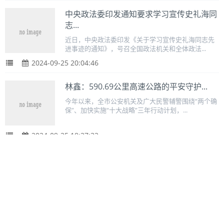
中央政法委印发通知要求学习宣传史礼海同
志...
近日，中央政法委印发《关于学习宣传史礼海同志先
进事迹的通知》，号召全国政法机关和全体政法...
2024-09-25 20:04:46
林鑫：590.69公里高速公路的平安守护...
今年以来，全市公安机关及广大民警辅警围绕“两个确
保”、加快实施“十大战略”三年行动计划，...
2024-09-25 18:27:32
田亚美：昔日军中绿花 今朝法苑女杰
筑梦青春、不负韶华。在周口法院，有这样一群人，
他们在司法办案中大显身手，在改革创新中尽显...
2024-09-25 18:25:44