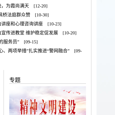
为霞尚满天 [12-20]
法庭群众赞 [10-30]
座和心理咨询讲座 [10-23]
传进教堂 维护稳定促发展 [10-20]
务员” [09-15]
、两项举措”扎实推进“警网融合” [09-
设平安周口】鹿邑：“警网融合”激发治安防控
专题