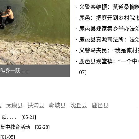
义警栾维振：莫道桑榆晚，
鹿邑：把庭开到乡村院 枫桥
鹿邑县郑家集乡举办法治讲
鹿邑县真源司法所：法治宣
义警马夫民：“我是俺村的服
鹿邑县观堂镇：“一个中心
员纵身一跃……
07]
【深化“三零”创建 建
新动能 [08-10]
区
太康县
扶沟县
郸城县
沈丘县
鹿邑县
… [05-21]
中教育活动 [02-28]
1-05]