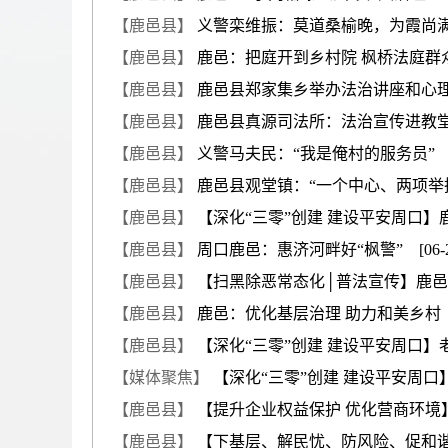
【鹿邑县】
义警栾维振：莫道桑榆晚，为霞尚满天 
【鹿邑县】
鹿邑：把庭开到乡村院 枫桥法庭群众赞 
【鹿邑县】
鹿邑县郑家集乡举办法治讲座和心理咨询
【鹿邑县】
鹿邑县真源司法所：法治宣传进教堂 维
【鹿邑县】
义警马夫民：“我是俺村的服务员” [09
【鹿邑县】
鹿邑县观堂镇：“一个中心、两项举措”扎
【鹿邑县】
【深化“三零”创建 建设平安周口】鹿邑：
【鹿邑县】
周口鹿邑：惠济河畔好“枫警” [06-2
【鹿邑县】
【扫黑除恶常态化│普法宣传】鹿邑县集
【鹿邑县】
鹿邑：优化基层治理 助力和美乡村 [0
【鹿邑县】
【深化“三零”创建 建设平安周口】老子
【媒体聚焦】
【深化“三零”创建 建设平安周口】人
【鹿邑县】
【提升企业权益保护 优化营商环境】鹿
【鹿邑县】
【下基层、解民忧、防风险、促和谐】鹿