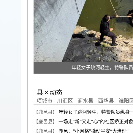
年轻女子跳河轻生，特警队
县区动态
项城市
川汇区
商水县
西华县
淮阳
【鹿邑县】
年轻女子跳河轻生，特警队员纵身一跃…
【鹿邑县】
一场走“新”又走“心”的社区矫正对象集
【鹿邑县】
鹿邑：“小网格”撬动平安“大治理” [0