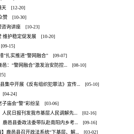
[12-20]
[10-30]
讲座 [10-23]
护稳定促发展 [10-20]
-15]
实推进“警网融合” [09-07]
“警网融合”激发治安防控... [08-10]
5]
中开展《反有组织犯罪法》宣传... [05-10]
4-24]
庙会“警”彩纷呈 [03-06]
民日报刊发我市基层人民调解先... [02-16]
邑县委政法委带队赴南阳内乡考... [09-16]
邑县召开政法系统“下基层、解... [03-02]