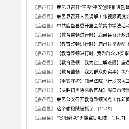
【鹿邑县】
鹿邑县召开“三零”平安创建推进暨督查
【鹿邑县】
鹿邑县召开人民调解工作视频调度会 [
【鹿邑县】
中共鹿邑县委开展会前集中学法活动 [
【鹿邑县】
【教育整顿进行时】鹿邑县召开政法队
【鹿邑县】
【教育整顿进行时】鹿邑县举办防止干预司法
【鹿邑县】
【教育整顿进行时 | 我为群众办实事】
【鹿邑县】
【教育整顿︱我为企业解难题】鹿邑法院1
【鹿邑县】
【教育整顿︱我为群众办实事】执行有温
【鹿邑县】
【平安守护】鹿邑法院举行涉农民工工资
【鹿邑县】
【决胜扫黑除恶收官战】周口市涉黑恶
【鹿邑县】
鹿邑公安召开教育整顿试点工作新闻发布
【鹿邑县】
这个偷粮贼被抓了 [11-19]
【鹿邑县】
“谷阳群众”勇擒盗窃毛贼 [11-17]