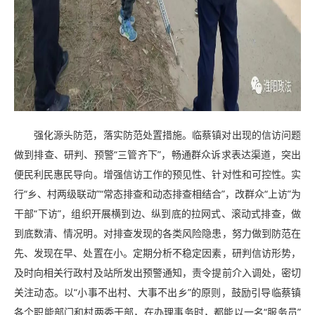
强化源头防范，落实防范处置措施。临蔡镇对出现的信访问题
做到排查、研判、预警“三管齐下”，畅通群众诉求表达渠道，突出
便民利民惠民导向。增强信访工作的预见性、针对性和可控性。实
行“乡、村两级联动”“常态排查和动态排查相结合”，改群众“上访”为
干部“下访”，组织开展横到边、纵到底的拉网式、滚动式排查，做
到底数清、情况明。对排查发现的各类风险隐患，努力做到防范在
先、发现在早、处置在小。定期分析不稳定因素，研判信访形势，
及时向相关行政村及站所发出预警通知，责令提前介入调处，密切
关注动态。以“小事不出村、大事不出乡”的原则，鼓励引导临蔡镇
各个职能部门和村两委干部，在办理事务时，都能以一名“服务员”