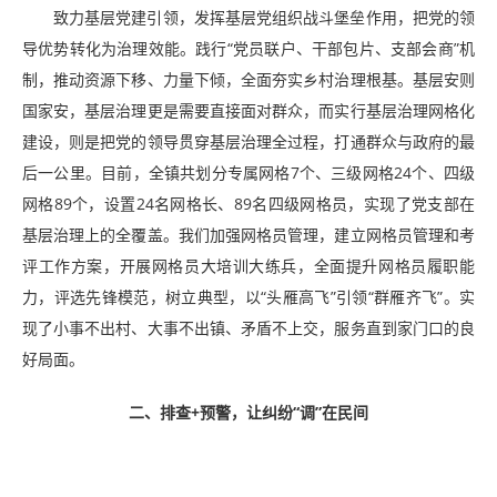
致力基层党建引领，发挥基层党组织战斗堡垒作用，把党的领
导优势转化为治理效能。践行“党员联户、干部包片、支部会商”机
制，推动资源下移、力量下倾，全面夯实乡村治理根基。基层安则
国家安，基层治理更是需要直接面对群众，而实行基层治理网格化
建设，则是把党的领导贯穿基层治理全过程，打通群众与政府的最
后一公里。目前，全镇共划分专属网格7个、三级网格24个、四级
网格89个，设置24名网格长、89名四级网格员，实现了党支部在
基层治理上的全覆盖。我们加强网格员管理，建立网格员管理和考
评工作方案，开展网格员大培训大练兵，全面提升网格员履职能
力，评选先锋模范，树立典型，以“头雁高飞”引领“群雁齐飞”。实
现了小事不出村、大事不出镇、矛盾不上交，服务直到家门口的良
好局面。
二、排查+预警，让纠纷“调”在民间