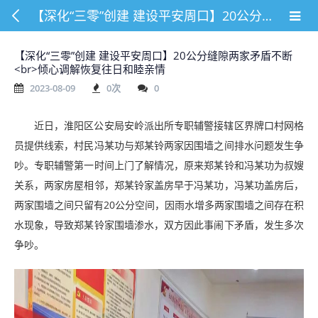
【深化“三零”创建 建设平安周口】20公分缝隙两家矛盾不断<br>倾心调解恢复往日和睦亲情
【深化“三零”创建 建设平安周口】20公分缝隙两家矛盾不断
<br>倾心调解恢复往日和睦亲情
2023-08-09
0
次
0
近日，淮阳区公安局安岭派出所专职辅警接辖区界牌口村网格
员提供线索，村民冯某功与郑某铃两家因围墙之间排水问题发生争
吵。专职辅警第一时间上门了解情况，原来郑某铃和冯某功为叔嫂
关系，两家房屋相邻，郑某铃家盖房早于冯某功，冯某功盖房后，
两家围墙之间只留有20公分空间，因雨水增多两家围墙之间存在积
水现象，导致郑某铃家围墙渗水，双方因此事闹下矛盾，发生多次
争吵。